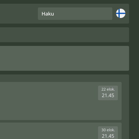
Haku
22 elok.
21.45
30 elok.
21.45