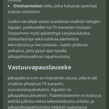
ottelua.
Otteluennakot
niille, jotka haluavat syventyä
tuleviin otteluihin.
Lisäksi vierailijat voivat suodattaa sisältöä tiettyjen
liigojen, joukkueiden tai TV-kanavien mukaan.
Tarjoamme myös päivitettyjä sarjataulukoita,
ottelutilastoja sekä tuloksia aiemmista
kierroksista ja live-tuloksia – kaikki yhdessä
paikassa, jotta pysyt ajan tasalla
jalkapallomaailman tapahtumista.
Vastuuvapauslauseke
Jalkapallo-tv.com on itsenäinen alusta, jolla ei ole
virallisia yhteyksiä TV-kanaviin,
suoratoistopalveluihin, liigoihin tai
jalkapallojoukkueisiin. Päätehtävämme on koota ja
esittää julkista tietoa televisioiduista urheilu- ja
jalkapallotapahtumista helposti saatavassa