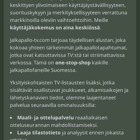
keskittyen ylivoimaiseen käyttäjäystävällisyyteen,
suorituskykyyn ja merkityksellisyyteen verrattuna
markkinoilla oleviin vaihtoehtoihin. Meille
käyttäjäkokemus on aina keskiössä
.
Jalkapallo-tv.com tarjoaa täydellisen alustan, joka
kokoaa yhteen tärkeimmät jalkapallotapahtumat,
jotka ovat katsottavissa TV:stä tai striimattavissa
verkossa. Tämä on
one-stop-shop
kaikille
jalkapallofaneille Suomessa.
Yksityiskohtaisten TV-listausten lisäksi, jotka
sisältävät osallistuvat joukkueet, alkamisaikojen ja
lähetyskanavien tiedot, olemme laajentaneet
palvelua seuraavilla ominaisuuksilla:
Maali- ja ottelupalvelu
reaaliaikaisen
otteluseurannan mahdollistamiseksi.
Laaja tilastotieto
ja analyysit ennen jokaista