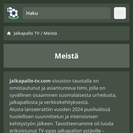
Haku
Open
/
Jalkapallo TV
Meistä
Meistä
Jalkapallo-tv.com
-sivuston taustalla on
omistautunut ja asiantunteva tiimi, jolla on
syvällinen osaaminen suomalaisesta urheilusta,
jalkapallosta ja verkkokehityksestä.
Alusta lanseerattiin vuoden 2024 puolivälissä
huolellisen suunnittelun ja intensiivisen
kehitystyön jälkeen. Tavoitteenamme oli luoda
erikoistunut TV-opas jalkapallon ystäville –