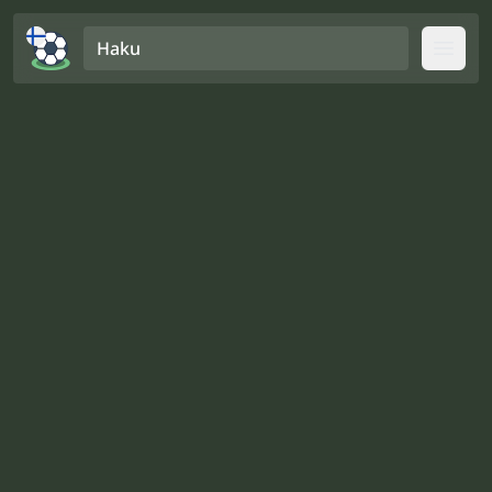
Haku
Open