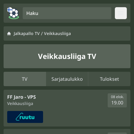
Haku
Open
/
Jalkapallo TV
Veikkausliiga
Veikkausliiga TV
TV
Sarjataulukko
Tulokset
FF Jaro - VPS
08 elok.
19.00
Veikkausliiga