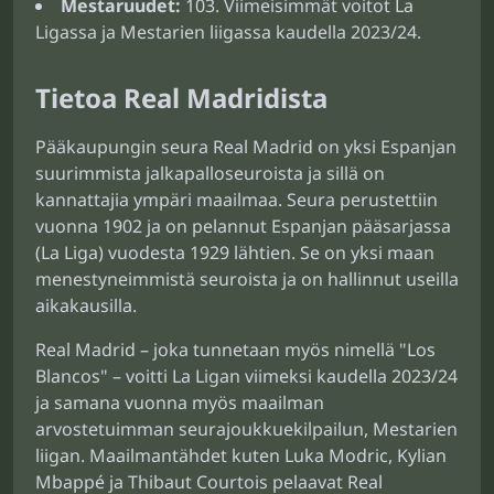
Mestaruudet:
103. Viimeisimmät voitot La
Ligassa ja Mestarien liigassa kaudella 2023/24.
Tietoa Real Madridista
Pääkaupungin seura Real Madrid on yksi Espanjan
suurimmista jalkapalloseuroista ja sillä on
kannattajia ympäri maailmaa. Seura perustettiin
vuonna 1902 ja on pelannut Espanjan pääsarjassa
(La Liga) vuodesta 1929 lähtien. Se on yksi maan
menestyneimmistä seuroista ja on hallinnut useilla
aikakausilla.
Real Madrid – joka tunnetaan myös nimellä "Los
Blancos" – voitti La Ligan viimeksi kaudella 2023/24
ja samana vuonna myös maailman
arvostetuimman seurajoukkuekilpailun, Mestarien
liigan. Maailmantähdet kuten Luka Modric, Kylian
Mbappé ja Thibaut Courtois pelaavat Real