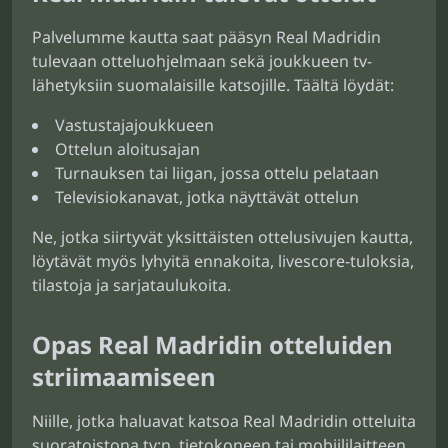
Palvelumme kautta saat pääsyn Real Madridin
tulevaan otteluohjelmaan sekä joukkueen tv-
lähetyksiin suomalaisille katsojille. Täältä löydät:
Vastustajajoukkueen
Ottelun aloitusajan
Turnauksen tai liigan, jossa ottelu pelataan
Televisiokanavat, jotka näyttävät ottelun
Ne, jotka siirtyvät yksittäisten ottelusivujen kautta,
löytävät myös lyhyitä ennakoita, livescore-tuloksia,
tilastoja ja sarjataulukoita.
Opas Real Madridin otteluiden
striimaamiseen
Niille, jotka haluavat katsoa Real Madridin otteluita
suoratoistona tv:n, tietokoneen tai mobiililaitteen