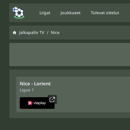
Liigat
Joukkueet
Tulevat ottelut
/
Jalkapallo TV
Nice
Nice - Lorient
Ligue 1