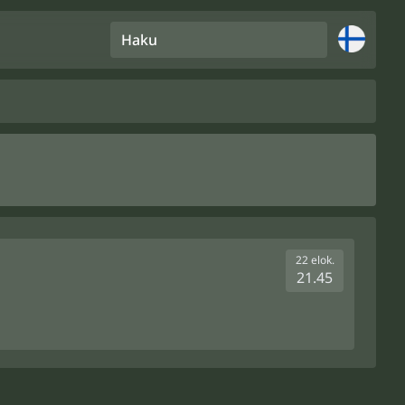
Haku
22 elok.
21.45