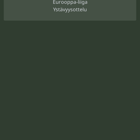
Eurooppa-liiga
Ystävyysottelu