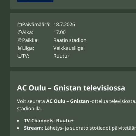
Päivämäärä:
18.7.2026
Aika:
17.00
Paikka:
Raatin stadion
Liiga:
Veikkausliiga
TV:
Ruutu+
AC Oulu – Gnistan televisiossa
Voit seurata
AC Oulu – Gnistan
-ottelua televisiost
stadionilla.
TV-Channels:
Ruutu+
Stream:
Lähetys- ja suoratoistotiedot päivitetä