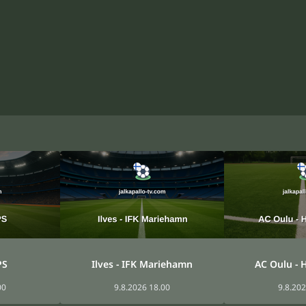
PS
Ilves - IFK Mariehamn
AC Oulu - H
00
9.8.2026 18.00
9.8.202