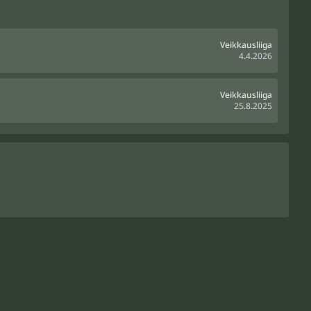
Veikkausliiga
4.4.2026
Veikkausliiga
25.8.2025