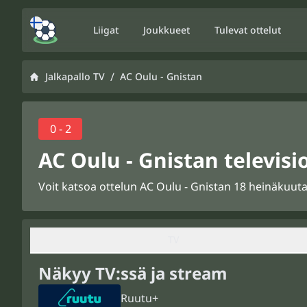
Liigat
Joukkueet
Tulevat ottelut
/
Jalkapallo TV
AC Oulu - Gnistan
0 - 2
AC Oulu - Gnistan televisi
Voit katsoa ottelun AC Oulu - Gnistan 18 heinäkuuta 
TV
Näkyy TV:ssä ja stream
Ruutu+