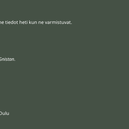
mme tiedot heti kun ne varmistuvat.
Gnistan
.
 Oulu