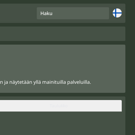
Haku
a näytetään yllä mainituilla palveluilla.
Taulukko