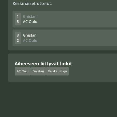
Keskinäiset ottelut:
1
Gnistan
5
AC Oulu
3
Gnistan
2
AC Oulu
Aiheeseen liittyvät linkit
AC Oulu
Gnistan
Veikkausliiga