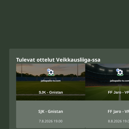
Tulevat ottelut Veikkausliiga-ssa
SJK - Gnistan
FF Jaro - V
7.8.2026 19.00
8.8.2026 19.