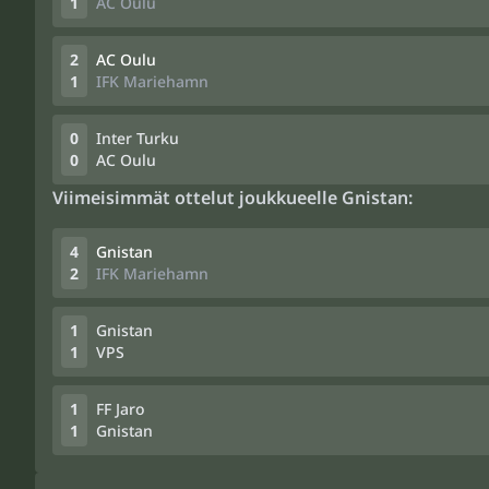
1
AC Oulu
2
AC Oulu
1
IFK Mariehamn
0
Inter Turku
0
AC Oulu
Viimeisimmät ottelut joukkueelle Gnistan:
4
Gnistan
2
IFK Mariehamn
1
Gnistan
1
VPS
1
FF Jaro
1
Gnistan