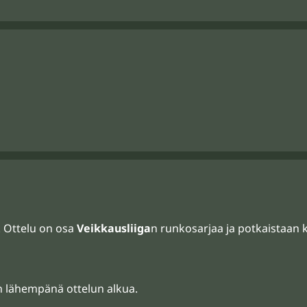
a. Ottelu on osa
Veikkausliiga
n runkosarjaa ja potkaistaan 
än lähempänä ottelun alkua.