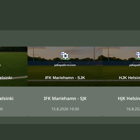
elsinki
IFK Mariehamn - SJK
HJK Helsink
00
15.8.2026 19.00
16.8.20