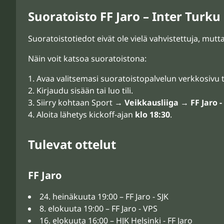
Suoratoisto FF Jaro – Inter Turku
Suoratoistotiedot eivät ole vielä vahvistettuja, mut
Näin voit katsoa suoratoistona:
Avaa valitsemasi suoratoistopalvelun verkkosivu t
Kirjaudu sisään tai luo tili.
Siirry kohtaan Sport →
Veikkausliiga
→
FF Jaro -
Aloita lähetys kickoff-ajan
klo 18:30
.
Tulevat ottelut
FF Jaro
24. heinäkuuta 19:00 – FF Jaro - SJK
8. elokuuta 19:00 – FF Jaro - VPS
16. elokuuta 16:00 – HJK Helsinki - FF Jaro