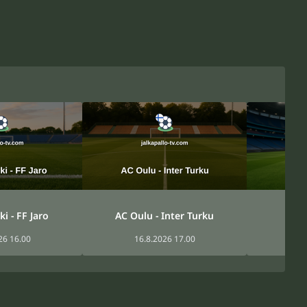
i - FF Jaro
AC Oulu - Inter Turku
Gn
26 16.00
16.8.2026 17.00
17