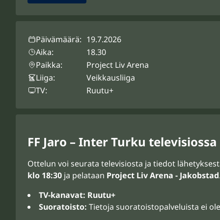
Päivämäärä:
19.7.2026
Aika:
18.30
Paikka:
Project Liv Arena
Liiga:
Veikkausliiga
TV:
Ruutu+
FF Jaro – Inter Turku televisiossa
Ottelun voi seurata televisiosta ja tiedot lähetyks
klo 18:30
ja pelataan
Project Liv Arena - Jakobstad
TV-kanavat:
Ruutu+
Suoratoisto:
Tietoja suoratoistopalveluista ei ole 