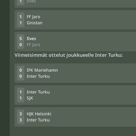
1
Ilves
1
FF Jaro
1
Gnistan
5
Ilves
0
FF Jaro
Viimeisimmät ottelut joukkueelle Inter Turku:
0
IFK Mariehamn
0
Inter Turku
1
Inter Turku
1
SJK
3
HJK Helsinki
3
Inter Turku