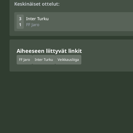
Keskinäiset ottelut:
3
Inter Turku
1
FF Jaro
Aiheeseen liittyvät linkit
FF Jaro
Inter Turku
Veikkausliiga