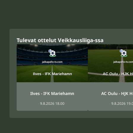
Tulevat ottelut Veikkausliiga-ssa
Ilves - IFK Mariehamn
AC Oulu - HJK H
9.8.2026 18.00
9.8.2026 19.