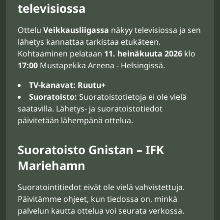
televisiossa
Ottelu
Veikkausliigassa
näkyy televisiossa ja sen
lähetys kannattaa tarkistaa etukäteen.
Kohtaaminen pelataan
11. heinäkuuta 2026
klo
17:00
Mustapekka Areena - Helsingissä.
TV-kanavat:
Ruutu+
Suoratoisto:
Suoratoistotietoja ei ole vielä
saatavilla. Lähetys- ja suoratoistotiedot
päivitetään lähempänä ottelua.
Suoratoisto Gnistan – IFK
Mariehamn
Suoratointitiedot eivät ole vielä vahvistettuja.
Päivitämme ohjeet, kun tiedossa on, minkä
palvelun kautta ottelua voi seurata verkossa.