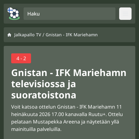
Haku
Open
/
Jalkapallo TV
Gnistan - IFK Mariehamn
4 - 2
Gnistan - IFK Mariehamn
televisiossa ja
suoratoistona
Voit katsoa ottelun Gnistan - IFK Mariehamn 11
heinäkuuta 2026 17.00 kanavalla Ruutu+. Ottelu
pelataan Mustapekka Areena ja näytetään yllä
mainituilla palveluilla.