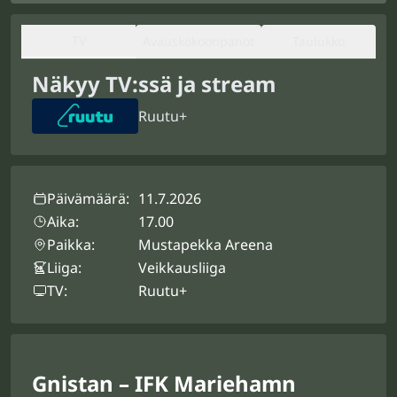
TV
Avauskokoonpanot
Taulukko
Näkyy TV:ssä ja stream
Ruutu+
Päivämäärä:
11.7.2026
Aika:
17.00
Paikka:
Mustapekka Areena
Liiga:
Veikkausliiga
TV:
Ruutu+
Gnistan – IFK Mariehamn