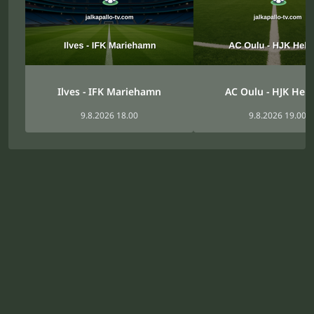
Ilves - IFK Mariehamn
AC Oulu - HJK Hels
9.8.2026 18.00
9.8.2026 19.00