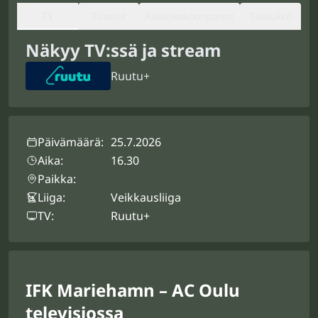
TV
Tilastot
Avauskokoonpanot
Taulukko
Näkyy TV:ssä ja stream
Ruutu+
Päivämäärä:
25.7.2026
Aika:
16.30
Paikka:
Liiga:
Veikkausliiga
TV:
Ruutu+
IFK Mariehamn – AC Oulu
televisiossa