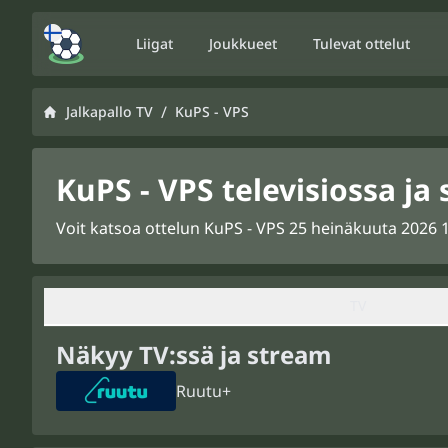
Liigat
Joukkueet
Tulevat ottelut
/
Jalkapallo TV
KuPS - VPS
KuPS - VPS televisiossa ja
Voit katsoa ottelun KuPS - VPS 25 heinäkuuta 2026 17
TV
Näkyy TV:ssä ja stream
Ruutu+