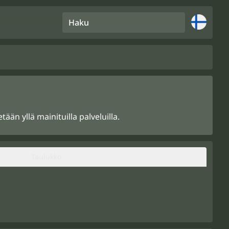
Haku
än yllä mainituilla palveluilla.
Taulukko