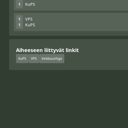
1
KuPS
1
VPS
1
KuPS
Aiheeseen liittyvät linkit
KuPS
VPS
Veikkausliiga