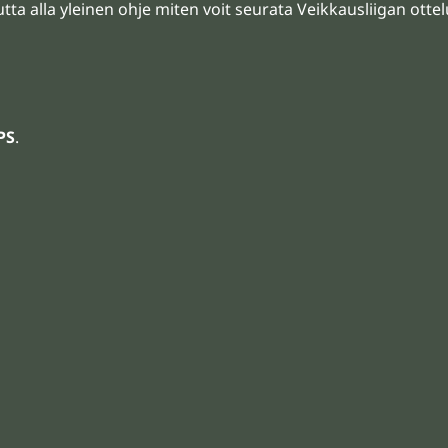
mutta alla yleinen ohje miten voit seurata Veikkausliigan ott
PS
.