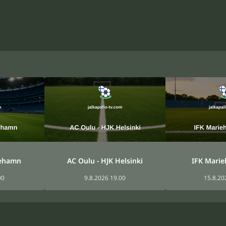
iehamn
AC Oulu - HJK Helsinki
IFK Marie
00
9.8.2026 19.00
15.8.20