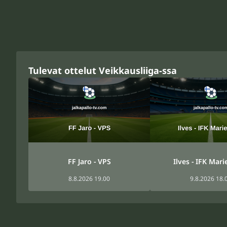
Tulevat ottelut Veikkausliiga-ssa
FF Jaro - VPS
Ilves - IFK Mar
8.8.2026 19.00
9.8.2026 18.