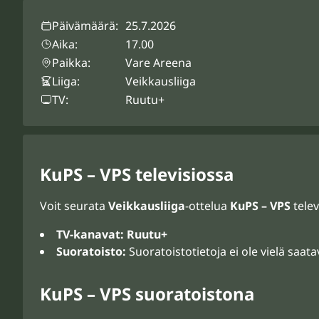
Päivämäärä:
25.7.2026
Aika:
17.00
Paikka:
Vare Areena
Liiga:
Veikkausliiga
TV:
Ruutu+
KuPS – VPS televisiossa
Voit seurata
Veikkausliiga
-ottelua
KuPS – VPS
telev
TV-kanavat:
Ruutu+
Suoratoisto:
Suoratoistotietoja ei ole vielä saat
KuPS – VPS suoratoistona