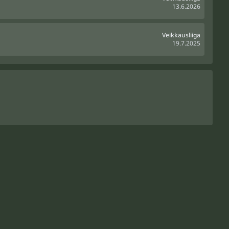
13.6.2026
Veikkausliiga
19.7.2025