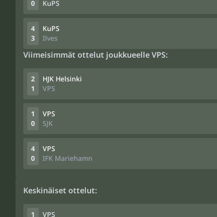
0
KuPS
4
KuPS
3
Ilves
Viimeisimmät ottelut joukkueelle VPS:
2
HJK Helsinki
1
VPS
1
VPS
0
SJK
4
VPS
0
IFK Mariehamn
Keskinäiset ottelut:
1
VPS