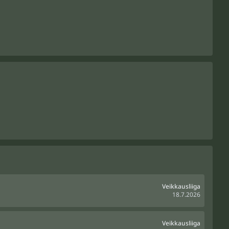
Veikkausliiga
18.7.2026
Veikkausliiga