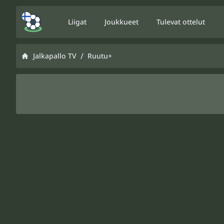
Liigat
Joukkueet
Tulevat ottelut
/
Jalkapallo TV
Ruutu+