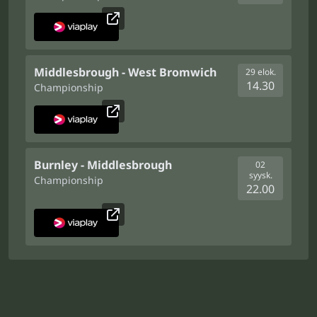
Middlesbrough - West Bromwich
29 elok.
14.30
Championship
Burnley - Middlesbrough
02
syysk.
Championship
22.00