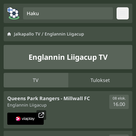
Haku
Open
/
Jalkapallo TV
Englannin Liigacup
Englannin Liigacup TV
TV
Tulokset
Queens Park Rangers - Millwall FC
08 elok.
16.00
Englannin Liigacup