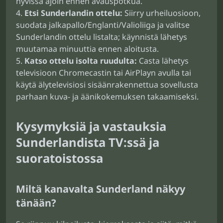
hyvissä ajoin ennen avauspotkua.
Etsi Sunderlandin ottelu:
Siirry urheiluosioon,
suodata jalkapallo/Englanti/Valioliiga ja valitse
Sunderlandin ottelu listalta; käynnistä lähetys
muutamaa minuuttia ennen aloitusta.
Katso ottelu isolta ruudulta:
Casta lähetys
televisioon Chromecastin tai AirPlayn avulla tai
käytä älytelevisiosi sisäänrakennettua sovellusta
parhaan kuva- ja äänikokemuksen takaamiseksi.
Kysymyksiä ja vastauksia
Sunderlandista TV:ssä ja
suoratoistossa
Miltä kanavalta Sunderland näkyy
tänään?