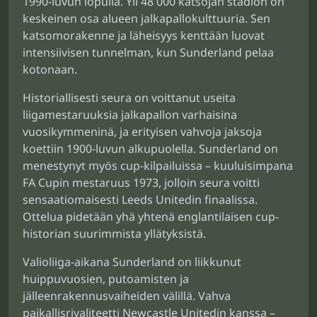
1990-luvun lopulla. Yli 48 000 katsojan stadion on
keskeinen osa alueen jalkapallokulttuuria. Sen
katsomorakenne ja läheisyys kenttään luovat
intensiivisen tunnelman, kun Sunderland pelaa
kotonaan.
Historiallisesti seura on voittanut useita
liigamestaruuksia jalkapallon varhaisina
vuosikymmeninä, ja erityisen vahvoja jaksoja
koettiin 1900-luvun alkupuolella. Sunderland on
menestynyt myös cup-kilpailuissa – kuuluisimpana
FA Cupin mestaruus 1973, jolloin seura voitti
sensaatiomaisesti Leeds Unitedin finaalissa.
Ottelua pidetään yhä yhtenä englantilaisen cup-
historian suurimmista yllätyksistä.
Valioliiga-aikana Sunderland on liikkunut
huippuvuosien, putoamisten ja
jälleenrakennusvaiheiden välillä. Vahva
paikallisrivaliteetti Newcastle Unitedin kanssa –