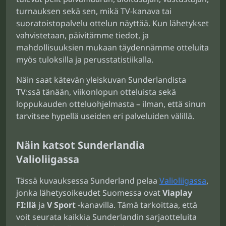
turnauksen sekä sen, mikä TV-kanava tai
suoratoistopalvelu ottelun näyttää. Kun lähetykset
vahvistetaan, päivitämme tiedot, ja
mahdollisuuksien mukaan täydennämme otteluita
myös tuloksilla ja perusstatistiikalla.
Näin saat kätevän yleiskuvan Sunderlandista
TV:ssä tänään, viikonlopun otteluista sekä
loppukauden otteluohjelmasta – ilman, että sinun
tarvitsee hypellä useiden eri palveluiden välillä.
Näin katsot Sunderlandia
Valioliigassa
Tässä kuvauksessa Sunderland pelaa
Valioliigassa
,
jonka lähetysoikeudet Suomessa ovat
Viaplay
FI:llä
ja
V Sport
-kanavilla. Tämä tarkoittaa, että
voit seurata kaikkia Sunderlandin sarjaotteluita