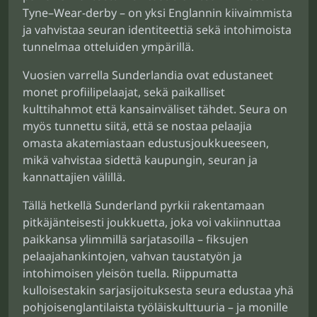
Tyne–Wear-derby – on yksi Englannin kiivaimmista
ja vahvistaa seuran identiteettiä sekä intohimoista
tunnelmaa otteluiden ympärillä.
Vuosien varrella Sunderlandia ovat edustaneet
monet profiilipelaajat, sekä paikalliset
kulttihahmot että kansainväliset tähdet. Seura on
myös tunnettu siitä, että se nostaa pelaajia
omasta akatemiastaan edustusjoukkueeseen,
mikä vahvistaa sidettä kaupungin, seuran ja
kannattajien välillä.
Tällä hetkellä Sunderland pyrkii rakentamaan
pitkäjänteisesti joukkuetta, joka voi vakiinnuttaa
paikkansa ylimmillä sarjatasoilla – fiksujen
pelaajahankintojen, vahvan taustatyön ja
intohimoisen yleisön tuella. Riippumatta
kulloisestakin sarjasijoituksesta seura edustaa yhä
pohjoisenglantilaista työläiskulttuuria – ja monille