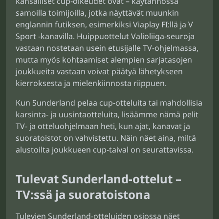
kansalliset cup-oikeudet ovat – käytännössä
samoilla toimijoilla, jotka näyttävät muunkin
englannin futiksen, esimerkiksi Viaplay FI:llä ja V
Sport -kanavilla. Huippuottelut Valioliiga-seuroja
vastaan nostetaan usein etusijalle TV-ohjelmassa,
mutta myös kohtaamiset alempien sarjatasojen
joukkueita vastaan voivat päätyä lähetykseen
kierroksesta ja mielenkiinnosta riippuen.
Kun Sunderland pelaa cup-otteluita tai mahdollisia
karsinta- ja uusintaotteluita, lisäämme nämä pelit
TV- ja otteluohjelmaan heti, kun ajat, kanavat ja
suoratoistot on vahvistettu. Näin näet aina, miltä
alustoilta joukkueen cup-taival on seurattavissa.
Tulevat Sunderland-ottelut –
TV:ssä ja suoratoistona
Tulevien Sunderland-otteluiden osiossa näet