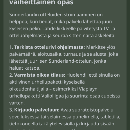
vaiheittainen opas
Sunderlandin otteluiden striimaaminen on
helppoa, kun tiedät, mikä palvelu lähettää juuri
kyseisen pelin. Lähde liikkeelle päivitetystä TV- ja
otteluohjelmasta ja seuraa sitten näitä askeleita:
Tarkista ottelurivi ohjelmasta:
Merkitse ylös
päivämäärä, aloitusaika, turnaus ja se alusta, joka
lähettää juuri sen Sunderland-ottelun, jonka
haluat katsoa.
Varmista oikea tilaus:
Huolehdi, että sinulla on
aktiivinen urheilupaketti kyseisellä
oikeudenhaltijalla – esimerkiksi Viaplayn
urheilupaketti Valioliigaa ja suurinta osaa cupeista
varten.
Kirjaudu palveluun:
Avaa suoratoistopalvelu
sovelluksessa tai selaimessa puhelimella, tabletilla,
tietokoneella tai älytelevisiolla ja kirjaudu sisään