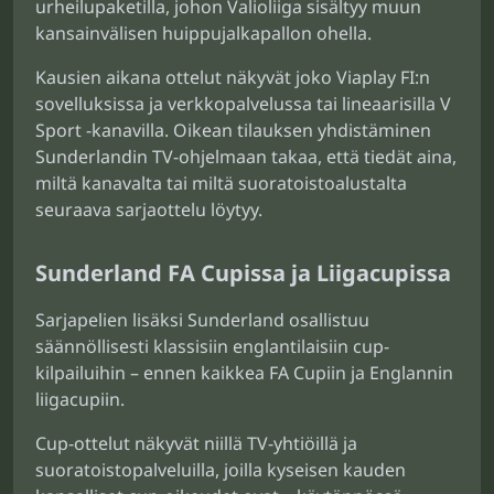
urheilupaketilla, johon Valioliiga sisältyy muun
kansainvälisen huippujalkapallon ohella.
Kausien aikana ottelut näkyvät joko Viaplay FI:n
sovelluksissa ja verkkopalvelussa tai lineaarisilla V
Sport -kanavilla. Oikean tilauksen yhdistäminen
Sunderlandin TV-ohjelmaan takaa, että tiedät aina,
miltä kanavalta tai miltä suoratoistoalustalta
seuraava sarjaottelu löytyy.
Sunderland FA Cupissa ja Liigacupissa
Sarjapelien lisäksi Sunderland osallistuu
säännöllisesti klassisiin englantilaisiin cup-
kilpailuihin – ennen kaikkea FA Cupiin ja Englannin
liigacupiin.
Cup-ottelut näkyvät niillä TV-yhtiöillä ja
suoratoistopalveluilla, joilla kyseisen kauden