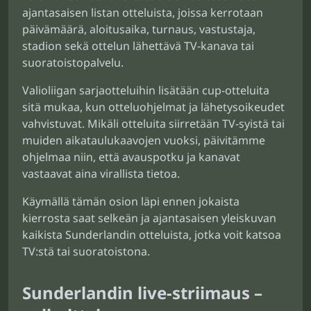
ajantasaisen listan otteluista, joissa kerrotaan
päivämäärä, aloitusaika, turnaus, vastustaja,
stadion sekä ottelun lähettävä TV-kanava tai
suoratoistopalvelu.
Valioliigan sarjaotteluihin lisätään cup-otteluita
sitä mukaa, kun otteluohjelmat ja lähetysoikeudet
vahvistuvat. Mikäli otteluita siirretään TV-syistä tai
muiden aikataulukaavojen vuoksi, päivitämme
ohjelmaa niin, että avauspotku ja kanavat
vastaavat aina virallista tietoa.
Käymällä tämän osion läpi ennen jokaista
kierrosta saat selkeän ja ajantasaisen yleiskuvan
kaikista Sunderlandin otteluista, jotka voit katsoa
TV:stä tai suoratoistona.
Sunderlandin live-striimaus –