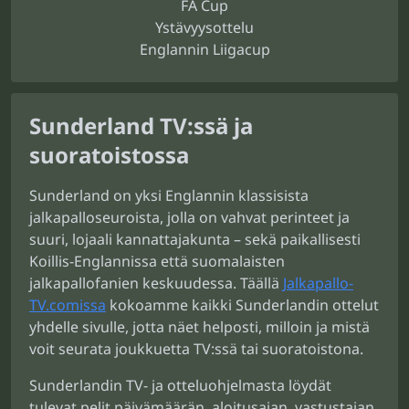
FA Cup
Ystävyysottelu
Englannin Liigacup
Sunderland TV:ssä ja
suoratoistossa
Sunderland on yksi Englannin klassisista
jalkapalloseuroista, jolla on vahvat perinteet ja
suuri, lojaali kannattajakunta – sekä paikallisesti
Koillis-Englannissa että suomalaisten
jalkapallofanien keskuudessa. Täällä
Jalkapallo-
TV.comissa
kokoamme kaikki Sunderlandin ottelut
yhdelle sivulle, jotta näet helposti, milloin ja mistä
voit seurata joukkuetta TV:ssä tai suoratoistona.
Sunderlandin TV- ja otteluohjelmasta löydät
tulevat pelit päivämäärän, aloitusajan, vastustajan,