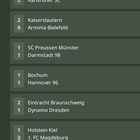
2
Karlsruher SC
2
Kaiserslautern
0
Arminia Bielefeld
1
SC Preussen Münster
1
Darmstadt 98
1
Bochum
1
Hannover 96
2
Eintracht Braunschweig
1
Dynamo Dresden
1
Holstein Kiel
3
1. FC Magdeburg