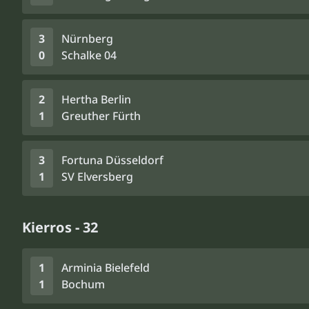
3
Nürnberg
0
Schalke 04
2
Hertha Berlin
1
Greuther Fürth
3
Fortuna Düsseldorf
1
SV Elversberg
Kierros - 32
1
Arminia Bielefeld
1
Bochum