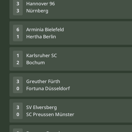
3
Hannover 96
3
Nürnberg
6
Arminia Bielefeld
1
Hertha Berlin
1
Karlsruher SC
2
Bochum
3
Greuther Fürth
0
Fortuna Düsseldorf
3
SV Elversberg
0
SC Preussen Münster