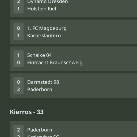
2
Dynamo Dresden
1
Holstein Kiel
0
1. FC Magdeburg
1
Kaiserslautern
1
Schalke 04
0
Eintracht Braunschweig
0
Darmstadt 98
2
Paderborn
Kierros - 33
2
Paderborn