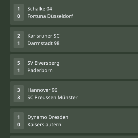
1
Schalke 04
0
Fortuna Düsseldorf
2
Karlsruher SC
1
Darmstadt 98
5
SV Elversberg
1
Paderborn
3
Hannover 96
3
SC Preussen Münster
1
Dynamo Dresden
0
Kaiserslautern