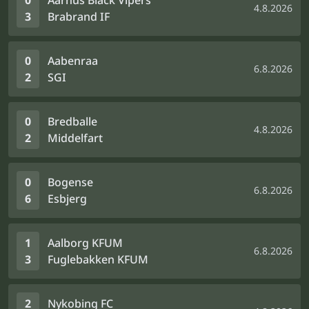
0
Aarhus Black Vipers
4.8.2026
3
Brabrand IF
0
Aabenraa
6.8.2026
2
SGI
0
Bredballe
4.8.2026
2
Middelfart
0
Bogense
6.8.2026
6
Esbjerg
1
Aalborg KFUM
6.8.2026
3
Fuglebakken KFUM
2
Nykobing FC