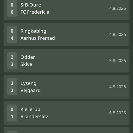
0
SfB-Oure
4.8.2026
6
FC Fredericia
0
Ringkøbing
4.8.2026
4
Aarhus Fremad
2
Odder
5.8.2026
3
Skive
3
Lyseng
4.8.2026
2
Vejgaard
0
Kjellerup
6.8.2026
1
Brønderslev