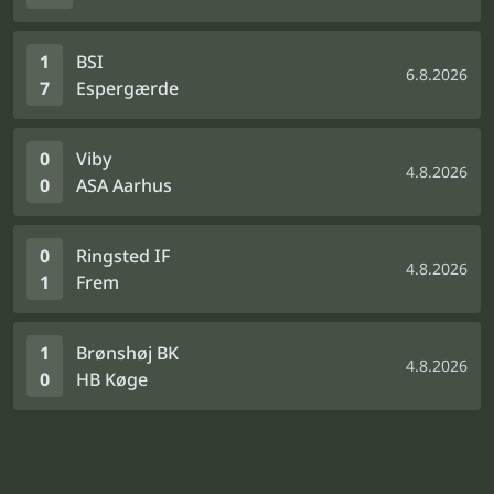
1
BSI
6.8.2026
7
Espergærde
0
Viby
4.8.2026
0
ASA Aarhus
0
Ringsted IF
4.8.2026
1
Frem
1
Brønshøj BK
4.8.2026
0
HB Køge