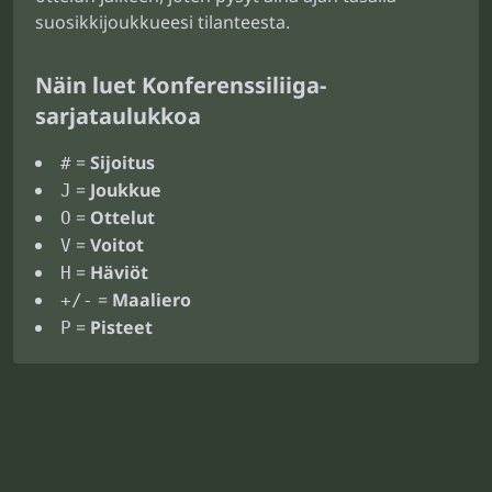
suosikkijoukkueesi tilanteesta.
Näin luet Konferenssiliiga-
sarjataulukkoa
=
Sijoitus
#
=
Joukkue
J
=
Ottelut
O
=
Voitot
V
=
Häviöt
H
=
Maaliero
+/-
=
Pisteet
P