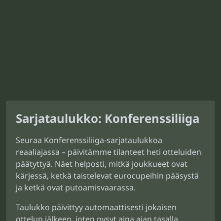
Sarjataulukko: Konferenssiliiga
Seuraa Konferenssiliiga-sarjataulukkoa
reaaliajassa – päivitämme tilanteet heti otteluiden
päätyttyä. Näet helposti, mitkä joukkueet ovat
kärjessä, ketkä taistelevat eurocupeihin pääsystä
ja ketkä ovat putoamisvaarassa.
Taulukko päivittyy automaattisesti jokaisen
ottelun jälkeen, joten pysyt aina ajan tasalla