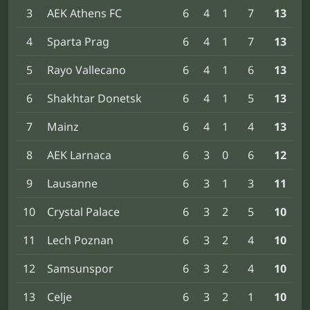
3
AEK Athens FC
6
4
1
7
13
4
Sparta Prag
6
4
1
7
13
5
Rayo Vallecano
6
4
1
6
13
6
Shakhtar Donetsk
6
4
1
5
13
7
Mainz
6
4
1
4
13
8
AEK Larnaca
6
3
0
6
12
9
Lausanne
6
3
1
3
11
10
Crystal Palace
6
3
2
5
10
11
Lech Poznan
6
3
2
4
10
12
Samsunspor
6
3
2
4
10
13
Celje
6
3
2
1
10