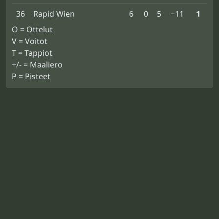
36
Rapid Wien
6
0
5
−11
1
O = Ottelut
V = Voitot
T = Tappiot
+/- = Maaliero
P = Pisteet