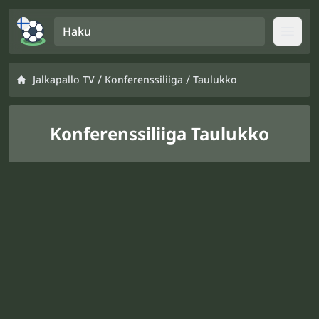
Haku
Open
/
/
Jalkapallo TV
Konferenssiliiga
Taulukko
Konferenssiliiga Taulukko