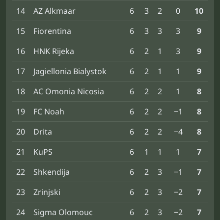
14
AZ Alkmaar
6
3
2
0
10
15
Fiorentina
6
3
3
3
9
16
HNK Rijeka
6
2
1
3
9
17
Jagiellonia Bialystok
6
2
1
1
9
18
AC Omonia Nicosia
6
2
2
1
8
19
FC Noah
6
2
2
−1
8
20
Drita
6
2
2
−4
8
21
KuPS
6
1
1
1
7
22
Shkendija
6
2
3
−1
7
23
Zrinjski
6
2
3
−2
7
24
Sigma Olomouc
6
2
3
−2
7