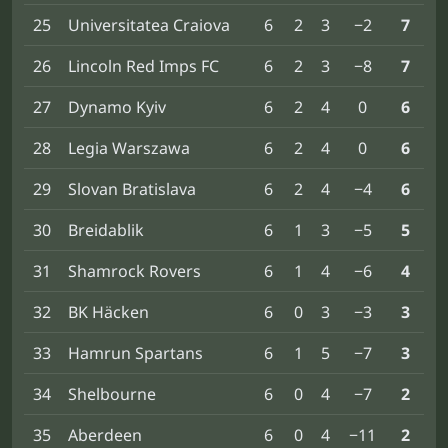
25
Universitatea Craiova
6
2
3
−2
7
26
Lincoln Red Imps FC
6
2
3
−8
7
27
Dynamo Kyiv
6
2
4
0
6
28
Legia Warszawa
6
2
4
0
6
29
Slovan Bratislava
6
2
4
−4
6
30
Breidablik
6
1
3
−5
5
31
Shamrock Rovers
6
1
4
−6
4
32
BK Häcken
6
0
3
−3
3
33
Hamrun Spartans
6
1
5
−7
3
34
Shelbourne
6
0
4
−7
2
35
Aberdeen
6
0
4
−11
2