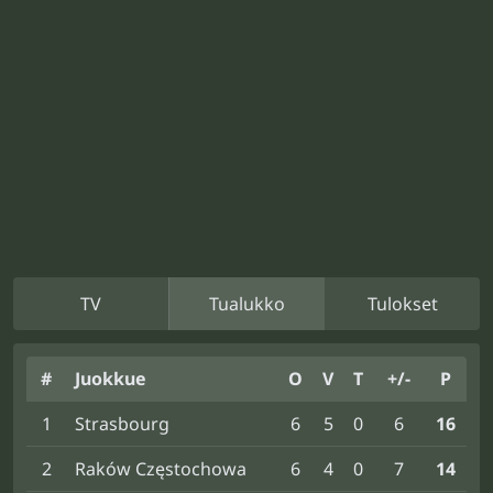
TV
Tualukko
Tulokset
#
Juokkue
O
V
T
+/-
P
1
Strasbourg
6
5
0
6
16
2
Raków Częstochowa
6
4
0
7
14