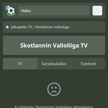
Haku
Open
/
Jalkapallo TV
Skotlannin Valioliiga
Skotlannin Valioliiga TV
TV
Sarjataulukko
Tulokset
Ei otteluita Skotlannin Valioliiga lähipäivinä.