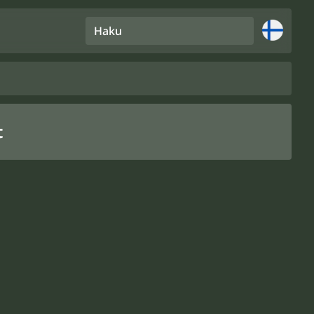
Haku
t