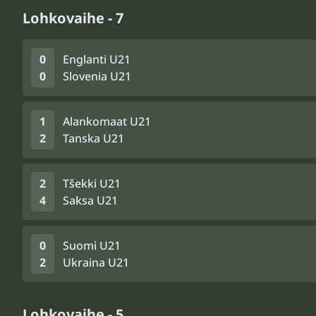
Lohkovaihe - 7
0
Englanti U21
0
Slovenia U21
1
Alankomaat U21
2
Tanska U21
2
Tšekki U21
4
Saksa U21
0
Suomi U21
2
Ukraina U21
Lohkovaihe - 5