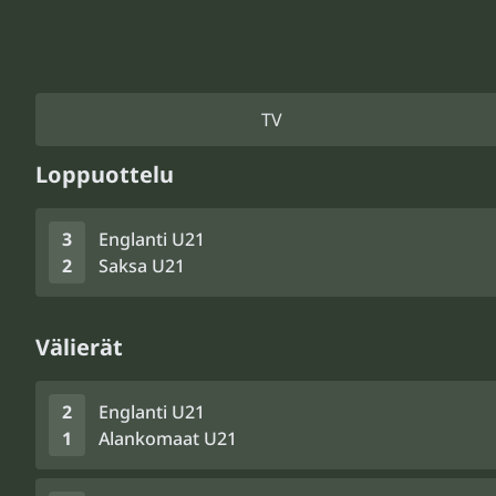
TV
Loppuottelu
3
Englanti U21
2
Saksa U21
Välierät
2
Englanti U21
1
Alankomaat U21