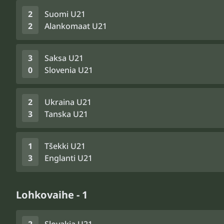
2
Suomi U21
2
Alankomaat U21
3
Saksa U21
0
Slovenia U21
2
Ukraina U21
3
Tanska U21
1
Tšekki U21
3
Englanti U21
Lohkovaihe - 1