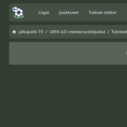
Liigat
Joukkueet
Tulevat ottelut
/
/
Jalkapallo TV
UEFA U21-mestaruuskilpailut
Tulokse