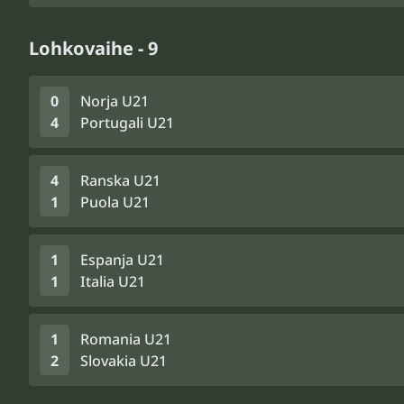
Lohkovaihe - 9
0
Norja U21
4
Portugali U21
4
Ranska U21
1
Puola U21
1
Espanja U21
1
Italia U21
1
Romania U21
2
Slovakia U21