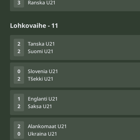
3
Ranska U21
Lohkovaihe - 11
2
Tanska U21
2
Suomi U21
0
Slovenia U21
2
Tšekki U21
1
Englanti U21
2
Saksa U21
2
Alankomaat U21
0
Ukraina U21