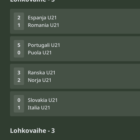
2
Espanja U21
1
Romania U21
5
Portugali U21
0
Puola U21
3
Ranska U21
2
Norja U21
0
Slovakia U21
1
Italia U21
Lohkovaihe - 3