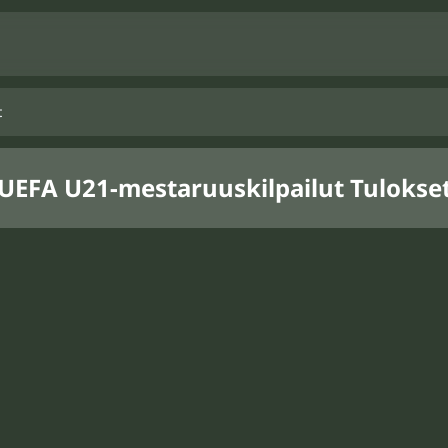
t
UEFA U21-mestaruuskilpailut Tulokse