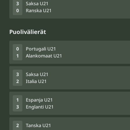
3
Saksa U21
0
Ranska U21
Puolivälierät
0
Portugali U21
1
Alankomaat U21
3
Saksa U21
2
Italia U21
1
Espanja U21
3
Englanti U21
2
Tanska U21