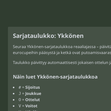
Sarjataulukko: Ykkönen
Seuraa Ykkönen-sarjataulukkoa reaaliajassa – päivitä
eurocupeihin pääsystä ja ketkä ovat putoamisvaaras
Taulukko päivittyy automaattisesti jokaisen ottelun j
Näin luet Ykkönen-sarjataulukkoa
=
Sijoitus
#
=
Joukkue
J
=
Ottelut
O
=
Voitot
V