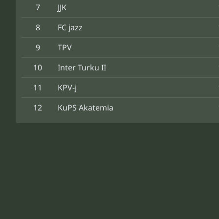
7
JJK
8
FC jazz
9
TPV
10
Inter Turku II
11
KPV-j
12
KuPS Akatemia