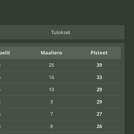
Tulokset
pelit
Maaliero
Pisteet
3
26
39
6
16
33
5
10
29
5
3
29
6
7
27
8
8
26