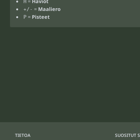
=
Häviöt
H
=
Maaliero
+/-
=
Pisteet
P
TIETOA
SUOSITUT S