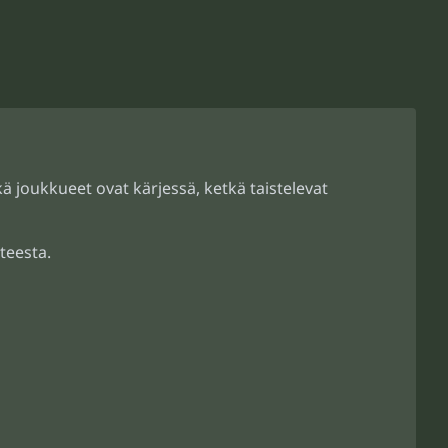
ä joukkueet ovat kärjessä, ketkä taistelevat
teesta.