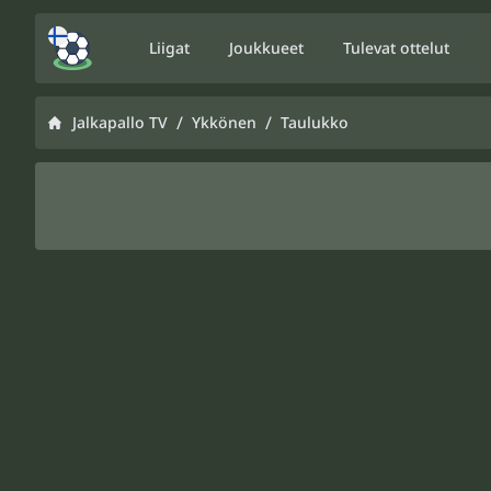
Liigat
Joukkueet
Tulevat ottelut
/
/
Jalkapallo TV
Ykkönen
Taulukko