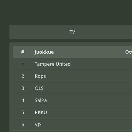
TV
#
Juokkue
Ot
1
Tampere United
2
Rops
3
OLS
4
SalPa
5
PKKU
6
VJS