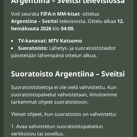
Argentiina – Sveitsi televisiossa
Voit seurata
FIFA:n MM-kisat
-ottelua
Argentiina – Sveitsi
televisiosta. Ottelu alkaa
12.
heinäkuuta 2026
klo
04:00
.
TV-kanavat:
MTV Katsomo
Suoratoisto:
Lähetys- ja suoratoistotiedot
päivitetään lähempänä ottelun alkua.
Suoratoisto Argentiina – Sveitsi
Suoratoistotietoja ei ole vielä vahvistettu. Kun
suoratoistopalvelut vahvistetaan, ilmoitamme
tarkemmat ohjeet suoratoistoon.
Yleiset ohjeet, kun suoratoisto on vahvistettu:
Avaa vahvistetun suoratoistopalvelun
verkkosivu tai sovellus.