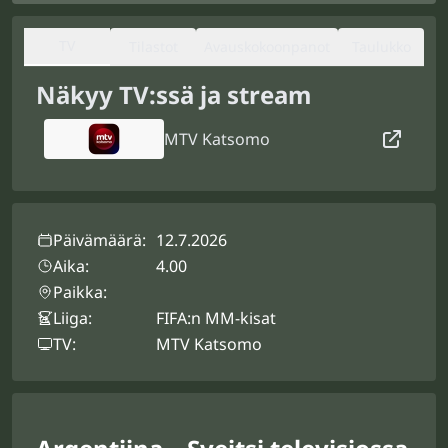
TV
Tilastot
Avauskokoonpanot
Taulukko
Näkyy TV:ssä ja stream
MTV Katsomo
Päivämäärä:
12.7.2026
Aika:
4.00
Paikka:
Liiga:
FIFA:n MM-kisat
TV:
MTV Katsomo