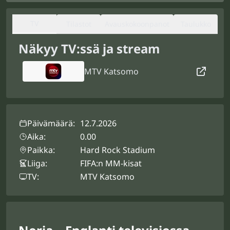
TV
Tilastot
Avauskokoonpanot
Taulukko
Näkyy TV:ssä ja stream
MTV Katsomo
Päivämäärä:
12.7.2026
Aika:
0.00
Paikka:
Hard Rock Stadium
Liiga:
FIFA:n MM-kisat
TV:
MTV Katsomo