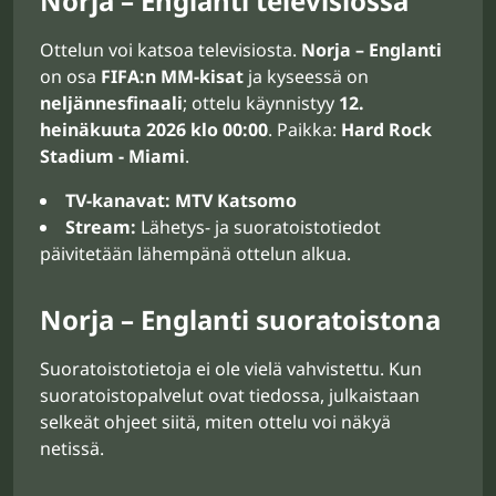
Norja – Englanti televisiossa
Ottelun voi katsoa televisiosta.
Norja – Englanti
on osa
FIFA:n MM-kisat
ja kyseessä on
neljännesfinaali
; ottelu käynnistyy
12.
heinäkuuta 2026 klo 00:00
. Paikka:
Hard Rock
Stadium - Miami
.
TV-kanavat:
MTV Katsomo
Stream:
Lähetys- ja suoratoistotiedot
päivitetään lähempänä ottelun alkua.
Norja – Englanti suoratoistona
Suoratoistotietoja ei ole vielä vahvistettu. Kun
suoratoistopalvelut ovat tiedossa, julkaistaan
selkeät ohjeet siitä, miten ottelu voi näkyä
netissä.