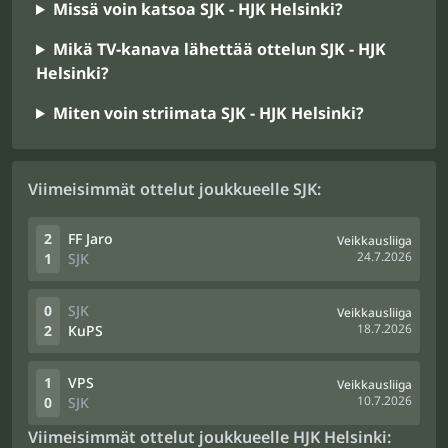
Missä voin katsoa SJK - HJK Helsinki?
Mikä TV-kanava lähettää ottelun SJK - HJK
Helsinki?
Miten voin striimata SJK - HJK Helsinki?
Viimeisimmät ottelut joukkueelle SJK:
2
FF Jaro
Veikkausliiga
24.7.2026
1
SJK
0
SJK
Veikkausliiga
18.7.2026
2
KuPS
1
VPS
Veikkausliiga
10.7.2026
0
SJK
Viimeisimmät ottelut joukkueelle HJK Helsinki: