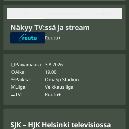
TV
Avauskokoonpanot
Taulukko
Näkyy TV:ssä ja stream
Ruutu+
Päivämäärä:
3.8.2026
Aika:
19.00
Paikka:
OmaSp Stadion
Liiga:
Veikkausliiga
TV:
Ruutu+
SJK – HJK Helsinki televisiossa