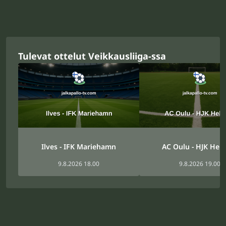
Tulevat ottelut Veikkausliiga-ssa
Ilves - IFK Mariehamn
AC Oulu - HJK Hels
9.8.2026 18.00
9.8.2026 19.00