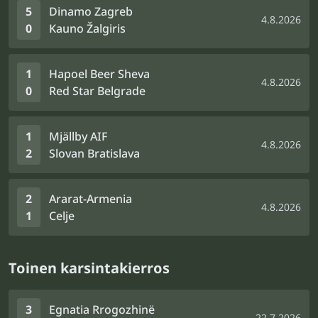
5
Dinamo Zagreb
4.8.2026
0
Kauno Žalgiris
1
Hapoel Beer Sheva
4.8.2026
0
Red Star Belgrade
1
Mjällby AIF
4.8.2026
2
Slovan Bratislava
2
Ararat-Armenia
4.8.2026
1
Celje
Toinen karsintakierros
3
Egnatia Rrogozhinë
22.7.2026