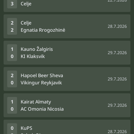
3
Celje
2
Celje
28.7.2026
2
Egnatia Rrogozhinë
1
Kauno Žalgiris
29.7.2026
0
KI Klaksvik
2
Hapoel Beer Sheva
29.7.2026
0
Vikingur Reykjavik
1
Kairat Almaty
29.7.2026
0
AC Omonia Nicosia
0
KuPS
28.7.2026