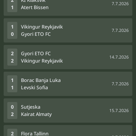
2
KI Klaksvik
7.7.2026
1
Atert Bissen
1
Vikingur Reykjavik
7.7.2026
0
Gyori ETO FC
2
Gyori ETO FC
14.7.2026
2
Vikingur Reykjavik
1
Borac Banja Luka
7.7.2026
1
Levski Sofia
0
Sutjeska
15.7.2026
2
Kairat Almaty
2
Flora Tallinn