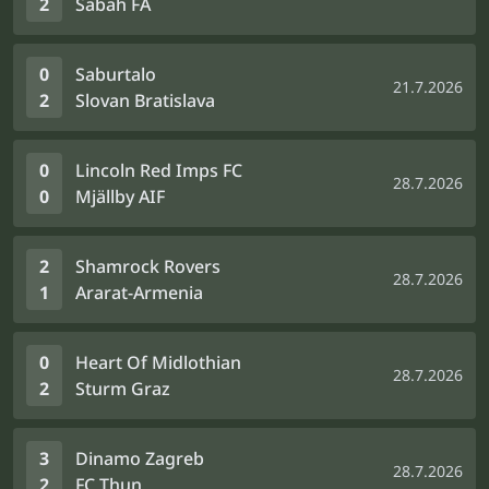
2
Sabah FA
0
Saburtalo
21.7.2026
2
Slovan Bratislava
0
Lincoln Red Imps FC
28.7.2026
0
Mjällby AIF
2
Shamrock Rovers
28.7.2026
1
Ararat-Armenia
0
Heart Of Midlothian
28.7.2026
2
Sturm Graz
3
Dinamo Zagreb
28.7.2026
2
FC Thun