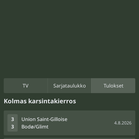
TV
Sarjataulukko
Tulokset
Kolmas karsintakierros
3
Union Saint-Gilloise
4.8.2026
3
Bodø/Glimt