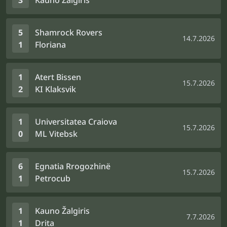
3
Kauno Žalgiris
5
Shamrock Rovers
14.7.2026
1
Floriana
1
Atert Bissen
15.7.2026
2
KI Klaksvik
1
Universitatea Craiova
15.7.2026
0
ML Vitebsk
6
Egnatia Rrogozhinë
15.7.2026
1
Petrocub
1
Kauno Žalgiris
7.7.2026
1
Drita