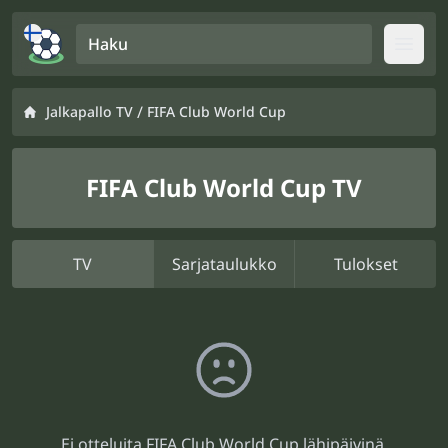
Haku
Open
/
Jalkapallo TV
FIFA Club World Cup
FIFA Club World Cup TV
TV
Sarjataulukko
Tulokset
Ei otteluita FIFA Club World Cup lähipäivinä.