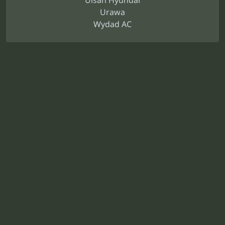
Ulsan Hyundai
Urawa
Wydad AC