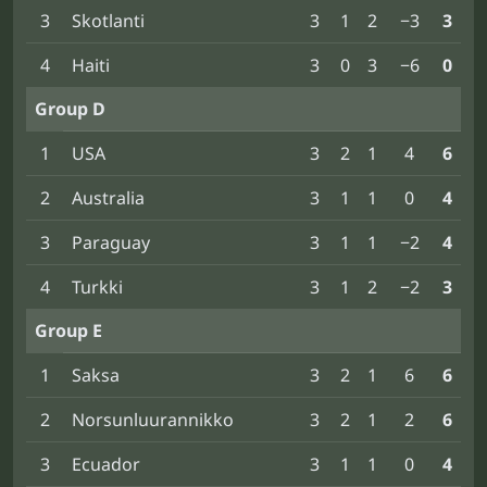
3
Skotlanti
3
1
2
−3
3
4
Haiti
3
0
3
−6
0
Group D
1
USA
3
2
1
4
6
2
Australia
3
1
1
0
4
3
Paraguay
3
1
1
−2
4
4
Turkki
3
1
2
−2
3
Group E
1
Saksa
3
2
1
6
6
2
Norsunluurannikko
3
2
1
2
6
3
Ecuador
3
1
1
0
4