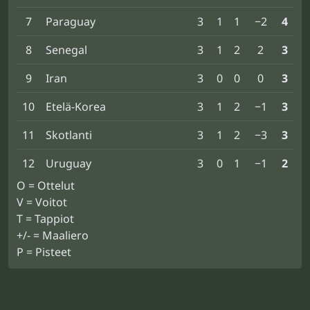
7
Paraguay
3
1
1
−2
4
8
Senegal
3
1
2
2
3
9
Iran
3
0
0
0
3
10
Etelä-Korea
3
1
2
−1
3
11
Skotlanti
3
1
2
−3
3
12
Uruguay
3
0
1
−1
2
O = Ottelut
V = Voitot
T = Tappiot
+/- = Maaliero
P = Pisteet