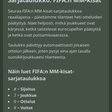
Seuraa FIFA:n MM-kisat-sarjataulukkoa
reaaliajassa – päivitämme tilanteet heti otteluiden
päätyttyä. Näet helposti, mitkä joukkueet ovat
kärjessä, ketkä taistelevat eurocupeihin pääsystä
ja ketkä ovat putoamisvaarassa.
Taulukko päivittyy automaattisesti jokaisen
ottelun jälkeen, joten pysyt aina ajan tasalla
suosikkijoukkueesi tilanteesta.
Näin luet FIFA:n MM-kisat-
sarjataulukkoa
=
Sijoitus
#
=
Joukkue
J
=
Ottelut
O
=
Voitot
V