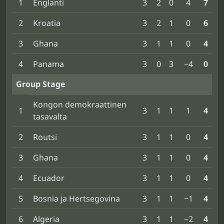
1
Englanti
3
2
0
4
7
2
Kroatia
3
2
1
0
6
3
Ghana
3
1
1
0
4
4
Panama
3
0
3
−4
0
Group Stage
Kongon demokraattinen
1
3
1
1
1
4
tasavalta
2
Routsi
3
1
1
0
4
3
Ghana
3
1
1
0
4
4
Ecuador
3
1
1
0
4
5
Bosnia ja Hertsegovina
3
1
1
−1
4
6
Algeria
3
1
1
−2
4