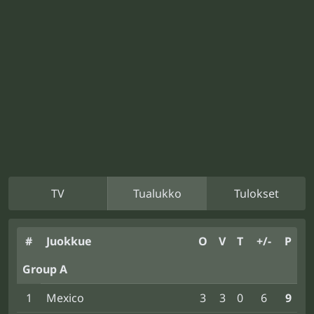
TV
Tualukko
Tulokset
#
Juokkue
O
V
T
+/-
P
Group A
1
Mexico
3
3
0
6
9