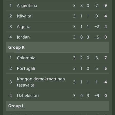
1
Argentiina
3
3
0
7
9
2
Itävalta
3
1
1
0
4
3
Algeria
3
1
1
−2
4
4
Jordan
3
0
3
−5
0
Group K
1
Colombia
3
2
0
3
7
2
Portugali
3
1
0
5
5
Kongon demokraattinen
3
3
1
1
1
4
tasavalta
4
Uzbekistan
3
0
3
−9
0
Group L