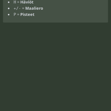
=
Häviöt
H
=
Maaliero
+/-
=
Pisteet
P