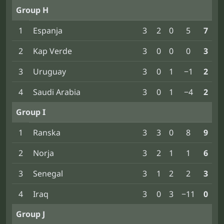
Group H
1
Espanja
3
2
0
5
7
2
Kap Verde
3
0
0
0
3
3
Uruguay
3
0
1
−1
2
4
Saudi Arabia
3
0
1
−4
2
Group I
1
Ranska
3
3
0
8
9
2
Norja
3
2
1
1
6
3
Senegal
3
1
2
2
3
4
Iraq
3
0
3
−11
0
Group J