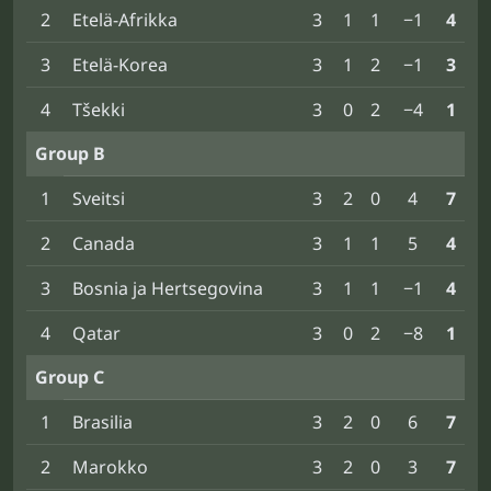
2
Etelä-Afrikka
3
1
1
−1
4
3
Etelä-Korea
3
1
2
−1
3
4
Tšekki
3
0
2
−4
1
Group B
1
Sveitsi
3
2
0
4
7
2
Canada
3
1
1
5
4
3
Bosnia ja Hertsegovina
3
1
1
−1
4
4
Qatar
3
0
2
−8
1
Group C
1
Brasilia
3
2
0
6
7
2
Marokko
3
2
0
3
7