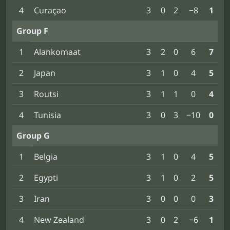
4
Curaçao
3
0
2
−8
1
Group F
1
Alankomaat
3
2
0
6
7
2
Japan
3
1
0
4
5
3
Routsi
3
1
1
0
4
4
Tunisia
3
0
3
−10
0
Group G
1
Belgia
3
1
0
4
5
2
Egypti
3
1
0
2
5
3
Iran
3
0
0
0
3
4
New Zealand
3
0
2
−6
1