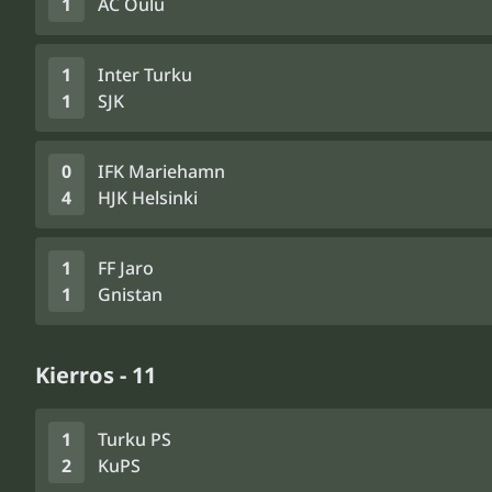
1
AC Oulu
1
Inter Turku
1
SJK
0
IFK Mariehamn
4
HJK Helsinki
1
FF Jaro
1
Gnistan
Kierros - 11
1
Turku PS
2
KuPS