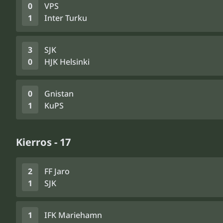
0
VPS
1
Inter Turku
3
SJK
0
HJK Helsinki
0
Gnistan
1
KuPS
Kierros - 17
2
FF Jaro
1
SJK
1
IFK Mariehamn