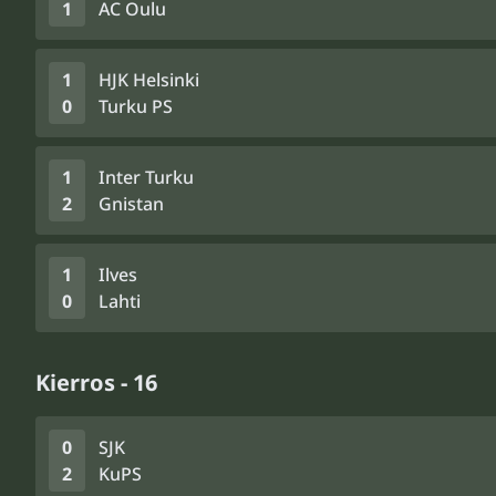
1
AC Oulu
1
HJK Helsinki
0
Turku PS
1
Inter Turku
2
Gnistan
1
Ilves
0
Lahti
Kierros - 16
0
SJK
2
KuPS