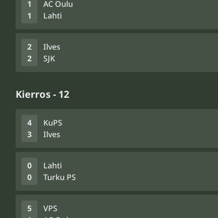
1
AC Oulu
1
Lahti
2
Ilves
2
SJK
Kierros - 12
4
KuPS
3
Ilves
0
Lahti
0
Turku PS
5
VPS