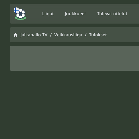
Liigat
Joukkueet
Tulevat ottelut
/
/
Jalkapallo TV
Veikkausliiga
Tulokset