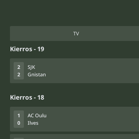
TV
Kierros - 19
2
SJK
2
Gnistan
Kierros - 18
1
AC Oulu
0
Ilves