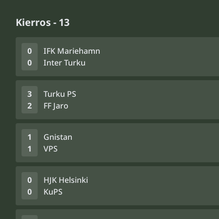
Kierros - 13
0
IFK Mariehamn
0
Inter Turku
3
Turku PS
2
FF Jaro
1
Gnistan
1
VPS
0
HJK Helsinki
0
KuPS