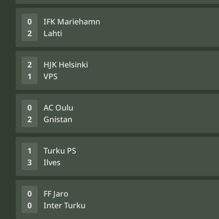
0
IFK Mariehamn
2
Lahti
2
HJK Helsinki
1
VPS
0
AC Oulu
2
Gnistan
1
Turku PS
3
Ilves
0
FF Jaro
0
Inter Turku