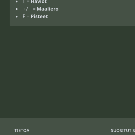
=
Häviöt
H
=
Maaliero
+/-
=
Pisteet
P
TIETOA
SUOSITUT S