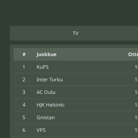
TV
#
Juokkue
Ott
1
KuPS
1
2
Inter Turku
1
3
AC Oulu
1
4
HJK Helsinki
1
5
Gnistan
1
6
VPS
1