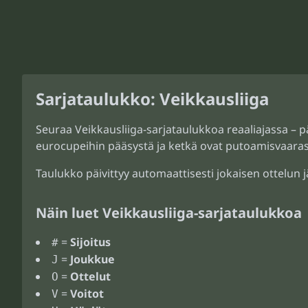
Sarjataulukko: Veikkausliiga
Seuraa Veikkausliiga-sarjataulukkoa reaaliajassa – pä
eurocupeihin pääsystä ja ketkä ovat putoamisvaaras
Taulukko päivittyy automaattisesti jokaisen ottelun j
Näin luet Veikkausliiga-sarjataulukkoa
=
Sijoitus
#
=
Joukkue
J
=
Ottelut
O
=
Voitot
V