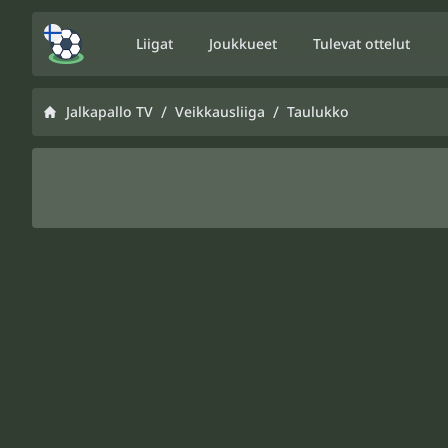
Liigat
Joukkueet
Tulevat ottelut
/
/
Jalkapallo TV
Veikkausliiga
Taulukko