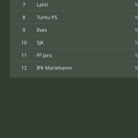
7
Lahti
1
8
Turku PS
1
9
Ilves
1
10
SJK
1
11
FF Jaro
1
12
IFK Mariehamn
1