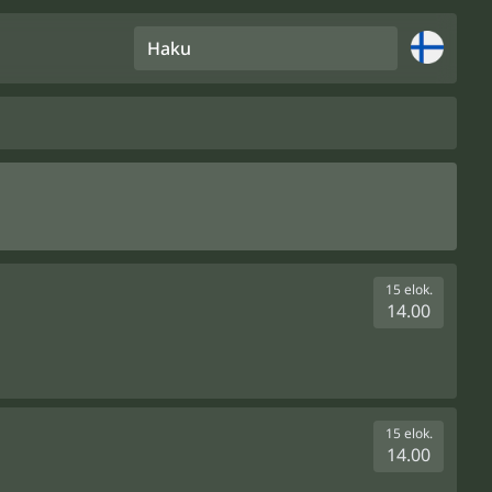
Haku
15 elok.
14.00
15 elok.
14.00